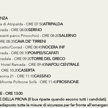
ENZA
la di Atripalda - ORE 07:50
ATRIPALDA 
trada - ORE 08:00
SERINO
davanti parco Pinocchio) - ORE 08:20
SALERNO
ORE 08:35
CAVA DE' TIRRENI
uscetto/Conad - ORE 08:45
NOCERA INF
trada - ORE 09:10
POMPEI/SCAFATI
tradale - ORE 09:20
TORRE DEL GRECO
nti Hotel Ramada - ORE 09:40
NAPOLI CENTRALE
 - ORE 10:20
CASERTA
usonia 21 - ORE 11:10
CASSINO
 difronte Poltrone Sofà - ORE 11:40
FROSINONE
 - ORE 13:00
ELLA PROVA (Il bus riparte quando escono tutti i candidati).
disposto tutte le misure di sicurezza per far fronte all'emergen