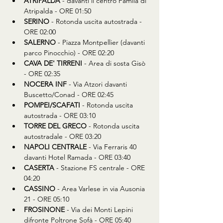
ATRIPALDA 
- davanti il centro Famila di 
Atripalda - ORE 01:50
SERINO
 - Rotonda uscita autostrada - 
ORE 02:00
SALERNO
 - Piazza Montpellier (davanti 
parco Pinocchio) - ORE 02:20
CAVA DE' TIRRENI
 - Area di sosta Gisò 
- ORE 02:35
NOCERA INF
 - Via Atzori davanti 
Buscetto/Conad - ORE 02:45
POMPEI/SCAFATI
 - Rotonda uscita 
autostrada - ORE 03:10
TORRE DEL GRECO
 - Rotonda uscita 
autostradale - ORE 03:20
NAPOLI CENTRALE
 - Via Ferraris 40 
davanti Hotel Ramada - ORE 03:40
CASERTA
 - Stazione FS centrale - ORE 
04:20
CASSINO
 - Area Varlese in via Ausonia 
21 - ORE 05:10
FROSINONE
 - Via dei Monti Lepini 
difronte Poltrone Sofà - ORE 05:40