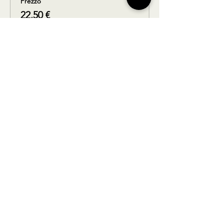
Prezzo
22,50 €
Sold out
Tipo di biglietto
Solo ritorno
Scopri di più
Prezzo
22,50 €
Questo evento è sold out
Condividi questo prodotto