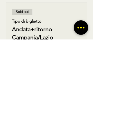
Sold out
Tipo di biglietto
Andata+ritorno
Campania/Lazio
Scopri di più
Prezzo
39,90 €
Questo evento è sold out
Condividi questo prodotto