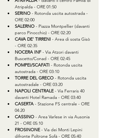
ATRIPALDA 
- davanti il centro Famila di 
Atripalda - ORE 01:50
SERINO
 - Rotonda uscita autostrada - 
ORE 02:00
SALERNO
 - Piazza Montpellier (davanti 
parco Pinocchio) - ORE 02:20
CAVA DE' TIRRENI
 - Area di sosta Gisò 
- ORE 02:35
NOCERA INF
 - Via Atzori davanti 
Buscetto/Conad - ORE 02:45
POMPEI/SCAFATI
 - Rotonda uscita 
autostrada - ORE 03:10
TORRE DEL GRECO
 - Rotonda uscita 
autostradale - ORE 03:20
NAPOLI CENTRALE
 - Via Ferraris 40 
davanti Hotel Ramada - ORE 03:40
CASERTA
 - Stazione FS centrale - ORE 
04:20
CASSINO
 - Area Varlese in via Ausonia 
21 - ORE 05:10
FROSINONE
 - Via dei Monti Lepini 
difronte Poltrone Sofà - ORE 05:40