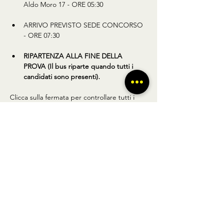
Aldo Moro 17 - ORE 05:30
ARRIVO PREVISTO SEDE CONCORSO 
- ORE 07:30
RIPARTENZA ALLA FINE DELLA 
PROVA (Il bus riparte quando tutti i 
candidati sono presenti).
Clicca sulla fermata per controllare tutti i 
dettagli (Foto, posizione ed info utili).
Condividi questo prodotto
BUS TO GO SRL - SEDE LEGALE via A.
Gramsci 102 Nocera Inferiore 84014 (SA)