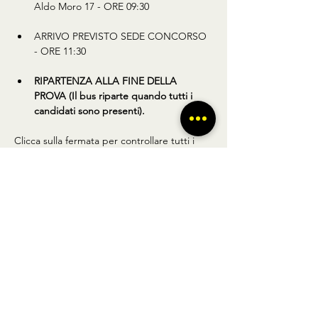
Aldo Moro 17 - ORE 09:30
ARRIVO PREVISTO SEDE CONCORSO 
- ORE 11:30
RIPARTENZA ALLA FINE DELLA 
PROVA (Il bus riparte quando tutti i 
candidati sono presenti).
Clicca sulla fermata per controllare tutti i 
dettagli (Foto, posizione ed info utili).
Condividi questo prodotto
BUS TO GO SRL - SEDE LEGALE via A.
Gramsci 102 Nocera Inferiore 84014 (SA)