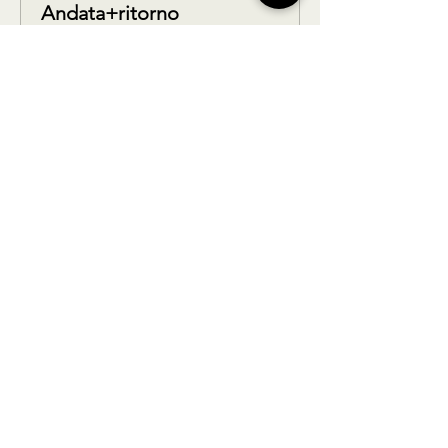
Andata+ritorno
Scopri di più
Prezzo
39,90 €
Condividi questo prodotto
BUS TO GO SRL - SEDE LEGALE via A.
Gramsci 102 Nocera Inferiore 84014 (SA)
P.IVA
02361650449
- REGISTRO DELLE
IMPRESE DI SALERNO N° SA - 479404
Licenza di agenzia di viaggi n° 348876 Regione Veneto |