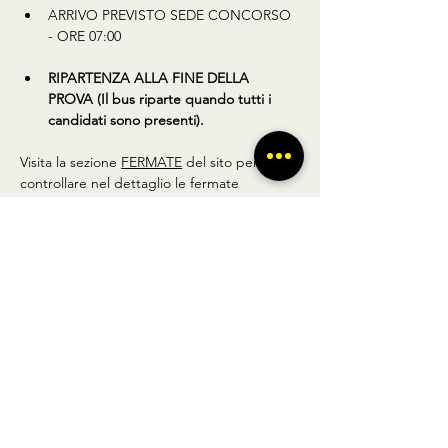
ARRIVO PREVISTO SEDE CONCORSO 
- ORE 07:00
RIPARTENZA ALLA FINE DELLA 
PROVA (Il bus riparte quando tutti i 
candidati sono presenti).
Visita la sezione 
FERMATE
 del sito per 
controllare nel dettaglio le fermate 
elencate.
Condividi questo prodotto
BUS TO GO SRL - SEDE LEGALE via A.
Gramsci 102 Nocera Inferiore 84014 (SA)