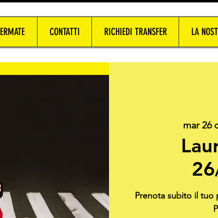
FERMATE
CONTATTI
RICHIEDI TRANSFER
LA NOST
mar 26 
Laur
26
Prenota subito il tuo