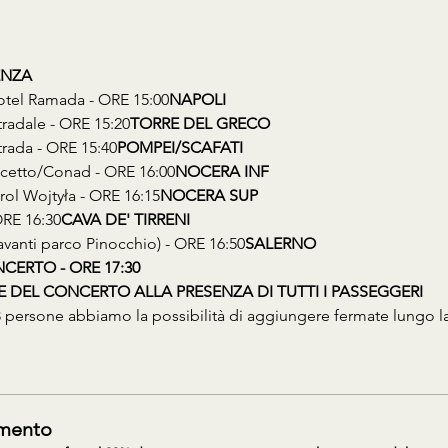
ENZA
 Hotel Ramada - ORE 15:00
NAPOLI
tradale - ORE 15:20
TORRE DEL GRECO
trada - ORE 15:40
POMPEI/SCAFATI
uscetto/Conad - ORE 16:00
NOCERA INF
rol Wojtyła - ORE 16:15
NOCERA SUP
ORE 16:30
CAVA DE' TIRRENI
davanti parco Pinocchio) - ORE 16:50
SALERNO
CERTO - ORE 17:30
E DEL CONCERTO ALLA PRESENZA DI TUTTI I PASSEGGERI
persone abbiamo la possibilità di aggiungere fermate lungo la
amento