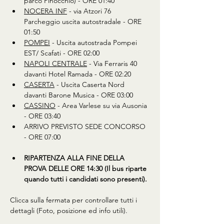
parco Pinocchio) - ORE 01:40
NOCERA INF
 - via Atzori 76 
Parcheggio uscita autostradale - ORE 
01:50
POMPEI
 - Uscita autostrada Pompei 
EST/ Scafati - ORE 02:00
NAPOLI CENTRALE
 - Via Ferraris 40 
davanti Hotel Ramada - ORE 02:20
CASERTA
 - Uscita Caserta Nord 
davanti Barone Musica - ORE 03:00 
CASSINO
 - Area Varlese su via Ausonia 
- ORE 03:40 
ARRIVO PREVISTO SEDE CONCORSO 
- ORE 07:00
RIPARTENZA ALLA FINE DELLA 
PROVA DELLE ORE 14:30 (Il bus riparte 
quando tutti i candidati sono presenti).
Clicca sulla fermata per controllare tutti i 
dettagli (Foto, posizione ed info utili).