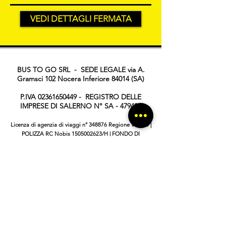
VEDI DETTAGLI FERMATA
BUS TO GO SRL - SEDE LEGALE via A.
Gramsci 102 Nocera Inferiore 84014 (SA)
P.IVA
02361650449
- REGISTRO DELLE
IMPRESE DI SALERNO N° SA - 479404
Licenza di agenzia di viaggi n° 348876 Regione Veneto |
POLIZZA RC Nobis
1505002623
/H | FONDO DI
GARANZIA Vacanze Garantite 2022051209AT
®Bustogo.it è un marchio di Bus to go srl
TERMINI E CONDIZIONI
INFORMATIVA PRIVACY