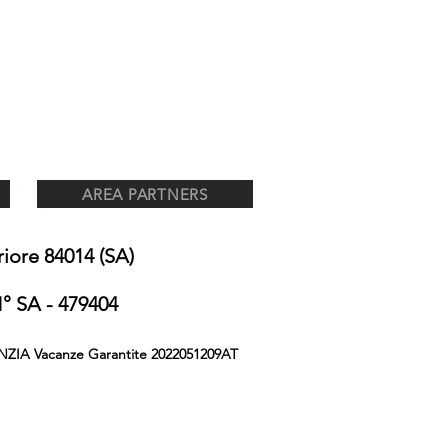
AREA PARTNERS
ore 84014 (SA)
 SA - 479404
NZIA Vacanze Garantite 2022051209AT