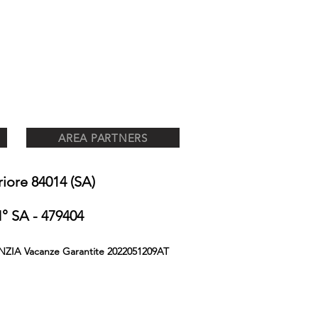
AREA PARTNERS
ore 84014 (SA)
 SA - 479404
NZIA Vacanze Garantite 2022051209AT