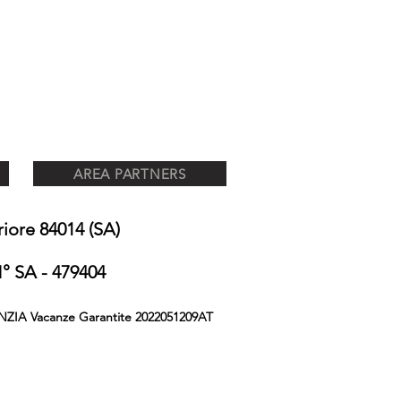
AREA PARTNERS
ore 84014 (SA)
 SA - 479404
NZIA Vacanze Garantite 2022051209AT