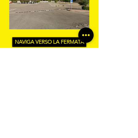
NAVIGA VERSO LA FERMATA
BUS TO GO SRL - SEDE LEGALE via A.
Gramsci 102 Nocera Inferiore 84014 (SA)
P.IVA
02361650449
- REGISTRO DELLE
IMPRESE DI SALERNO N° SA - 479404
Licenza di agenzia di viaggi n° 348876 Regione Veneto |